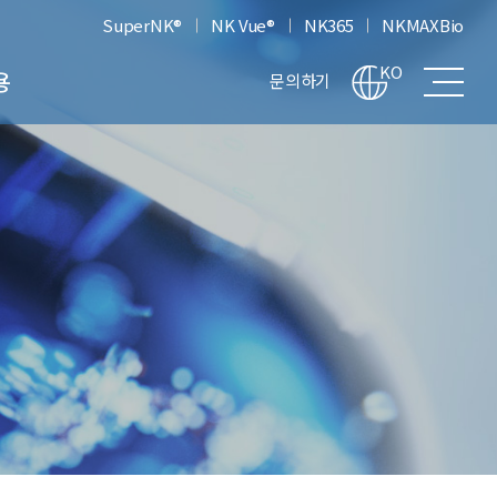
SuperNK®
NK Vue®
NK365
NKMAXBio
전
KO
용
문의하기
체
메
뉴
차
보
기
고
생