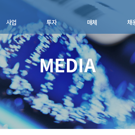
사업
투자
매체
채
면역세포치료제
공지사항
뉴스
채용절
- 면역세포치료제
MEDIA
주가정보
광고/홍보
채용공
- Pipeline
공시정보
산업동향
복리후
진단키트사업
- NK세포 활성도 검사
IR 자료실
- NK뷰키트
- FAQs
엔케이젠바이오텍코
리아 스토리
건강기능식품
- NK365
연구용시약
반려동물사업
- NK PUPPY