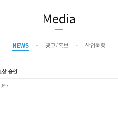
- NK365 Pet
Media
NEWS
광고/홍보
산업동향
1상 승인
7,697