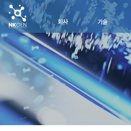
회사
기술
회사개요
NK세포
회사연혁
SuperNK®
찾아오시는 길
NK Vue®
연구 및 제품자료