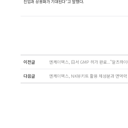
진입과 상용화가 기대된다”고 말했다.
이전글
엔케이맥스, 日서 GMP 허가 완료..."알츠하
다음글
엔케이맥스, NK뷰키트 활용 체성분과 면역력