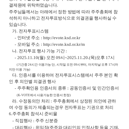
결제원에 위탁하였습니다
.
주주님들께서는 아래에서 정한 방법에 따라 주주총회에 참
석하지 아니하고 전자투표방식
으로 의결권을 행사하실 수
있습니다
.
가
.
전자투표시스템
-
인터넷 주소
: http://evote.ksd.or.kr
-
모바일 주소
: http://evote.ksd.or.kr/m
나
.
전자투표 행사 가능 기간
:
- 2025.11.10(
월
)
오전
09
시
~2025.11.20.(
목
)
오후
17
시
(
기간중
24
시간 이용가능 단
,
시작일 오전
09
시부터
,
마지막날 오후
17
시까
지만 이용 가능
)
다
.
인증서를 이용하여 전자투표시스템에서 주주 본인 확
인 후 의안별 의결권 행사
-
주주확인용 인증서의 종류
:
공동인증서 및 민간인증서
(K-VOTE
에서 사용가능한 인증서 한정
)
라
.
수정동의안 처리
:
주주총회에서 상정된 의안에 관하
여 수정 동의가 제출되는
경우 전자투표는 기권으로 처리
6.
주주총회 참석시 준비물
-
직접행사
:
주주 신분증
-
대리행사
:
위임장
(
주주와 대리인의 인적사항 등을 기재
,