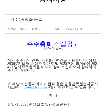
임시 주주총회 소집공고
Author :
관리자
Date :
25-10-15 16:09
View :
1,450
주주총회 소집공고
(
제
24
기 임시
)
삼가 주주님의 건승과 댁내의 평안을 기원합니다
.
상법
제
363
조 및 당사 정관 제
23
조 및 제
25
조에 의거하여 제
2
4
기 임시주주총회를 아래와 같이 소집하오니 참석하여
주시기 바랍니다
.
※
해당 소집통지의 자세한 내용은 금융감독원전자공시
시스템
(
http://dart.fss.co.kr
)
에서 확인 하실 수 있습니다
.
-
아 래
-
1.
일시
: 2025
년
11
월
21
일
(
금
)
오전
9
시