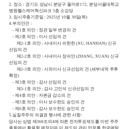
2.
장소
:
경기도 성남시 분당구 돌마로
172,
분당서울대학교
병원헬스케어혁신파크
5
층 소강당
3.
임시주총기준일
: 2025
년
10
월
30
일
(
목
)
4.
부의안건
:
-
제
1
호 의안
:
정관 일부 변경의 건
-
제
2
호 의안
:
이사 선임의 건
제
2-1
호 의안
:
사내이사 쉬한한
(XU, HANHAN)
신규
선임의 건
제
2-2
호 의안
:
사내이사 장쉬안
(ZHANG, XUAN)
신규
선임의 건
제
2-3
호 의안
:
사외이사 신규선임의 건
(
세부내역 추후
확정
)
-
제
3
호 의안
:
감사 선임의 건
제
3-1
호 의안
:
감사 고인석 신규선임의 건
-
제
4
호 의안
:
자본금 감소의 건
-
제
5
호 의안
:
이사 보수한도 승인의 건
-
제
6
호 의안
:
감사 보수한도 승인의 건
5.
실질주주의 의결권 행사에 관한 사항
:
당사는 상법 제
368
조의
4
에 따른 전자투표제도를 이번 주주
총회에서 활용할 예정이며
,
이 제도의 관리 업무를 한국예탁