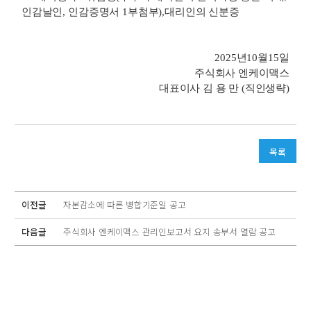
인감날인
,
인감증명서
1
부
첨부
),
대리인의 신분증
2025
년
10
월
15
일
주식회사 엔케이맥스
대표이사 김 용 만
(
직인생략
)
목록
이전글
자본감소에 따른 병합기준일 공고
다음글
주식회사 엔케이맥스 관리인보고서 요지 송부서 열람 공고