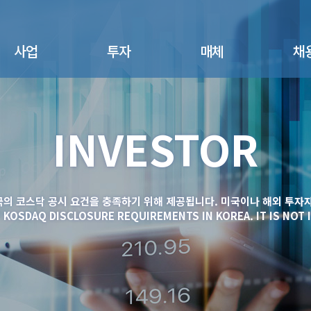
사업
투자
매체
채
면역세포치료제
공지사항
뉴스
채용절
- 면역세포치료제
INVESTOR
주가정보
광고/홍보
채용공
- Pipeline
공시정보
산업동향
복리후
진단키트사업
- NK세포 활성도 검사
IR 자료실
- NK뷰키트
국의 코스닥 공시 요건을 충족하기 위해 제공됩니다. 미국이나 해외 투자자
- FAQs
엔케이젠바이오텍코
T KOSDAQ DISCLOSURE REQUIREMENTS IN KOREA. IT IS NOT 
리아 스토리
건강기능식품
- NK365
연구용시약
반려동물사업
- NK PUPPY