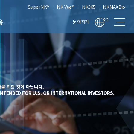
SuperNK®
NK Vue®
NK365
NKMAXBio
전
KO
용
문의하기
체
메
뉴
차
보
기
고
생
를 위한 것이 아닙니다.
INTENDED FOR U.S. OR INTERNATIONAL INVESTORS.