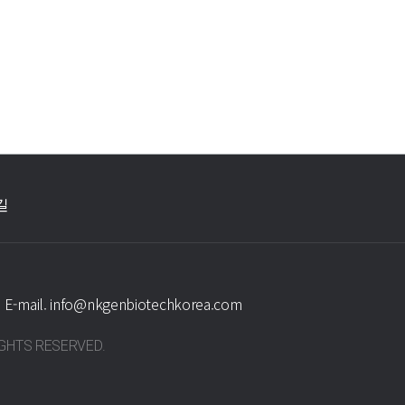
길
E-mail.
info@nkgenbiotechkorea.com
RIGHTS RESERVED.